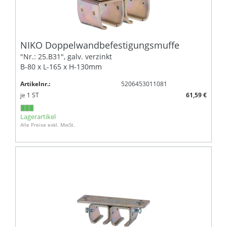
NIKO Doppelwandbefestigungsmuffe
"Nr.: 25.B31", galv. verzinkt
B-80 x L-165 x H-130mm
Artikelnr.:
5206453011081
je
1
ST
61,59 €
Lagerartikel
Alle Preise exkl. MwSt.