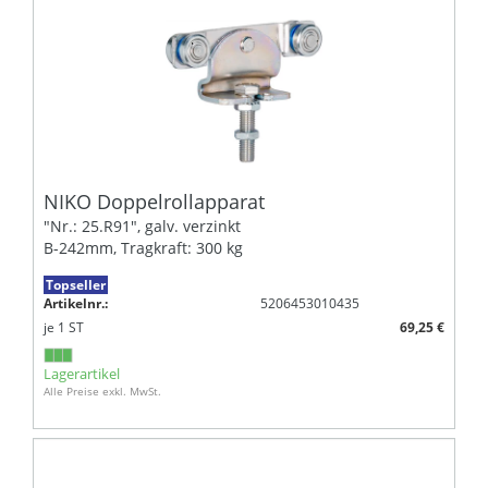
NIKO Doppelrollapparat
"Nr.: 25.R91", galv. verzinkt
B-242mm, Tragkraft: 300 kg
Topseller
Artikelnr.:
5206453010435
je
1
ST
69,25 €
Lagerartikel
Alle Preise exkl. MwSt.