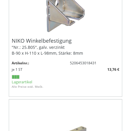
NIKO Winkelbefestigung
"Nr.: 25.B05", galv. verzinkt
B-90 x H-110 x L-98mm, Stärke: 8mm
Artikelnr.:
5206453018431
je
1
ST
13,76 €
Lagerartikel
Alle Preise exkl. MwSt.