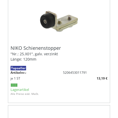
NIKO Schienenstopper
"Nr.: 25.X01", galv. verzinkt
Länge: 120mm
Topseller
Artikelnr.:
5206453011791
je
1
ST
13,19 €
Lagerartikel
Alle Preise exkl. MwSt.