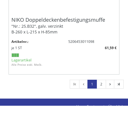
NIKO Doppeldeckenbefestigungsmuffe
"Nr.: 25.B32", galv. verzinkt
B-260 x L-215 x H-85mm
Artikelnr.:
5206453011098
je
1
ST
61,59 €
Lagerartikel
Alle Preise exkl. MwSt.
l
1
2
l
Unser Sortiment im Überblick
Kontakte