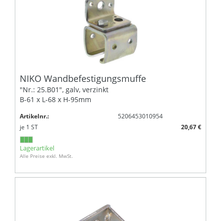
NIKO Wandbefestigungsmuffe
"Nr.: 25.B01", galv, verzinkt
B-61 x L-68 x H-95mm
Artikelnr.:
5206453010954
je
1
ST
20,67 €
Lagerartikel
Alle Preise exkl. MwSt.