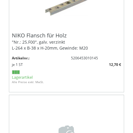
NIKO Flansch für Holz
"Nr.: 25.F00", galv. verzinkt
L-264 x B-38 x H-20mm, Gewinde: M20
Artikelnr.:
5206453010145
je
1
ST
12,70 €
Lagerartikel
Alle Preise exkl. MwSt.