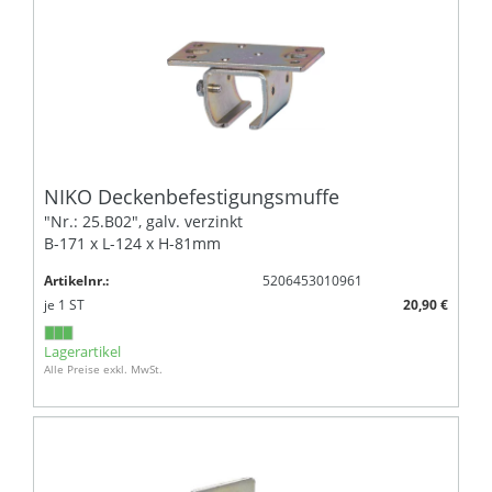
NIKO Deckenbefestigungsmuffe
"Nr.: 25.B02", galv. verzinkt
B-171 x L-124 x H-81mm
Artikelnr.:
5206453010961
je
1
ST
20,90 €
Lagerartikel
Alle Preise exkl. MwSt.