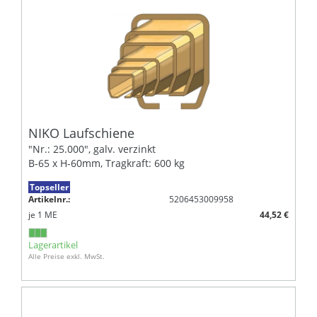
NIKO Laufschiene
"Nr.: 25.000", galv. verzinkt
B-65 x H-60mm, Tragkraft: 600 kg
Topseller
Artikelnr.:
5206453009958
je
1
ME
44,52 €
Lagerartikel
Alle Preise exkl. MwSt.