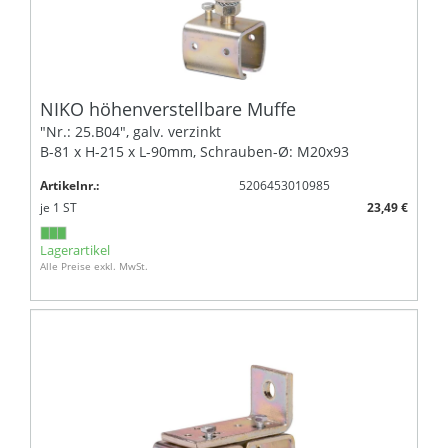
NIKO höhenverstellbare Muffe
"Nr.: 25.B04", galv. verzinkt
B-81 x H-215 x L-90mm, Schrauben-Ø: M20x93
Artikelnr.:
5206453010985
je
1
ST
23,49 €
Lagerartikel
Alle Preise exkl. MwSt.