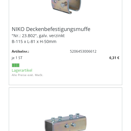
NIKO Deckenbefestigungsmuffe
"Nr.: 23.B02", galv. verzinkt
B-115 x L-81 x H-50mm
Artikelnr.:
5206453006612
je
1
ST
6,31 €
Lagerartikel
Alle Preise exkl. MwSt.