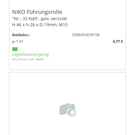
NIKO Führungsrolle
"Nr.: 33.N49", galv, verzinkt
H-46 x h-26 x D-19mm, M10
Artikelnr.:
5206453018158
je
1
ST
4,77 €
Lagerbestand gering
Alle Preise exkl. MwSt.