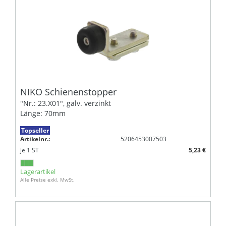
NIKO Schienenstopper
"Nr.: 23.X01", galv. verzinkt
Länge: 70mm
Topseller
Artikelnr.:
5206453007503
je
1
ST
5,23 €
Lagerartikel
Alle Preise exkl. MwSt.