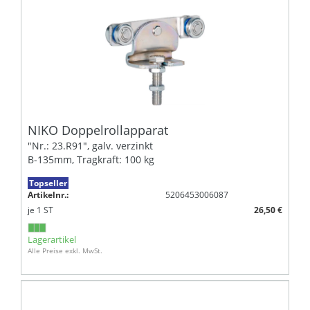
NIKO Doppelrollapparat
"Nr.: 23.R91", galv. verzinkt
B-135mm, Tragkraft: 100 kg
Topseller
Artikelnr.:
5206453006087
je
1
ST
26,50 €
Lagerartikel
Alle Preise exkl. MwSt.