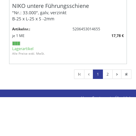
NIKO untere Führungsschiene
"Nr.: 33.000", galv, verzinkt
B-25 x L-25 x S -2mm
Artikelnr.:
5206453014655
je
1
ME
17,78 €
Lagerartikel
Alle Preise exkl. MwSt.
l
1
2
l
Unser Sortiment im Überblick
Kontakte
Impressum
Datenschutz