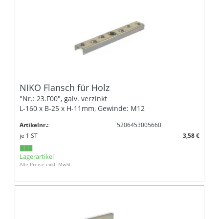
NIKO Flansch für Holz
"Nr.: 23.F00", galv. verzinkt
L-160 x B-25 x H-11mm, Gewinde: M12
Artikelnr.:
5206453005660
je
1
ST
3,58 €
Lagerartikel
Alle Preise exkl. MwSt.