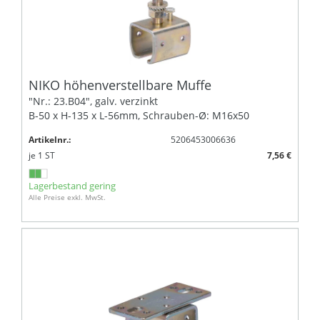
NIKO höhenverstellbare Muffe
"Nr.: 23.B04", galv. verzinkt
B-50 x H-135 x L-56mm, Schrauben-Ø: M16x50
Artikelnr.:
5206453006636
je
1
ST
7,56 €
Lagerbestand gering
Alle Preise exkl. MwSt.