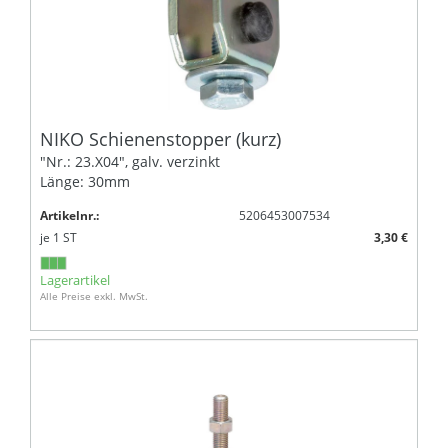
NIKO Schienenstopper (kurz)
"Nr.: 23.X04", galv. verzinkt
Länge: 30mm
Artikelnr.:
5206453007534
je
1
ST
3,30 €
Lagerartikel
Alle Preise exkl. MwSt.