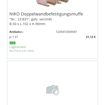
NIKO Doppelwandbefestigungsmuffe
"Nr.: 23.B31", galv. verzinkt
B-50 x L-102 x H-90mm
Artikelnr.:
5206453006681
je
1
ST
21,13 €
Lagerartikel
Alle Preise exkl. MwSt.