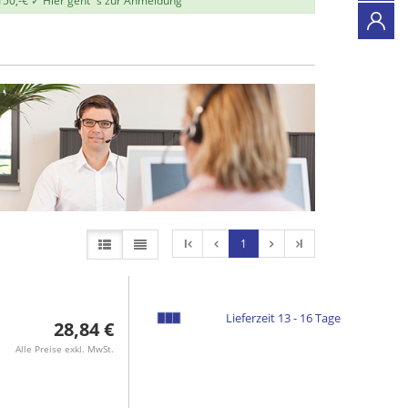
150,-€ ✓
Hier geht`s zur Anmeldung
l
1
l
Lieferzeit 13 - 16 Tage
28,84 €
Alle Preise exkl. MwSt.