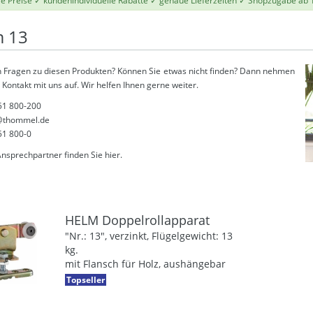
le Preise ✓ kundenindividuelle Rabatte ✓ genaue Lieferzeiten ✓ Shopzugabe ab 
 13
 Fragen zu diesen Produkten? Können Sie etwas nicht finden? Dann nehmen
 Kontakt mit uns auf. Wir helfen Ihnen gerne weiter.
51 800-200
thommel.de
51 800-0
Ansprechpartner finden Sie
hier
.
HELM Doppelrollapparat
"Nr.: 13", verzinkt, Flügelgewicht: 13
kg.
mit Flansch für Holz, aushängebar
Topseller