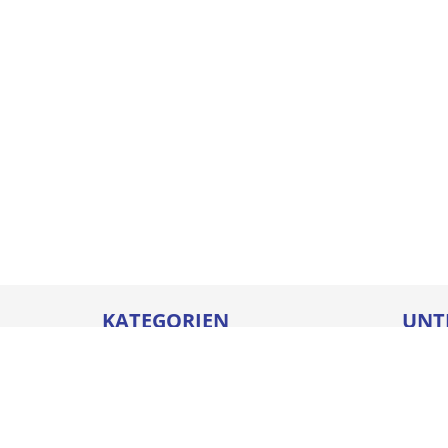
KATEGORIEN
UNT
Betriebseinrichtungen
Karrie
Werkzeuge
Ausbi
Elektrowerkzeuge
Sicher
Befestigungstechnik
Downl
Arbeitsschutz
Batter
Bauelemente & Fensterbänke
Compl