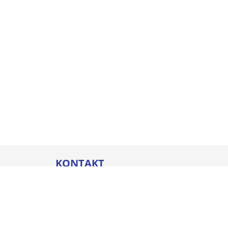
KONTAKT
Thommel I&H GmbH
Bleicherstraße 32
88212 Ravensburg
Öffnungszeiten
Mo. - Do.
07:00 - 17:00 Uhr