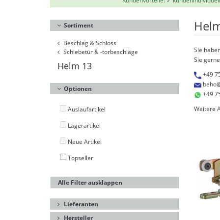
Kundenvorteile: ✓ kundenindividuel
Helm
Sortiment
Beschlag & Schloss
Sie haben
Schiebetür & -torbeschläge
Sie gerne
Helm 13
+49 7
beho@
Optionen
+49 7
Weitere 
Auslaufartikel
Lagerartikel
Neue Artikel
Topseller
Alle Filter ausklappen
Lieferanten
Hersteller