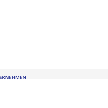
ERNEHMEN
re
ldung
heitstechnik
oads
iegesetz
iance