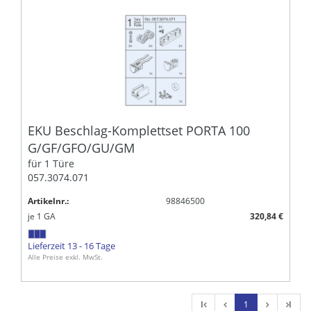
EKU Beschlag-Komplettset PORTA 100
G/GF/GFO/GU/GM
für 1 Türe
057.3074.071
Artikelnr.:
98846500
je
1
GA
320,84 €
Lieferzeit 13 - 16 Tage
Alle Preise exkl. MwSt.
l
1
l