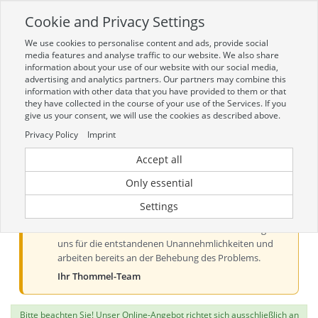
Cookie and Privacy Settings
Toggle
navigation
We use cookies to personalise content and ads, provide social
Zur mobilen Kompaktversion (Login erforderlich)
media features and analyse traffic to our website. We also share
information about your use of our website with our social media,
advertising and analytics partners. Our partners may combine this
information with other data that you have provided to them or that
they have collected in the course of your use of the Services. If you
give us your consent, we will use the cookies as described above.
Privacy Policy
Imprint
Accept all
Aktueller Hinweis zur Preis- und
Verfügbarkeitsanzeige
Only essential
Liebe Kundinnen und Kunden, derzeit kann es bei der
Settings
Preis- und Verfügbarkeitsanzeige aus technischen
Gründen zu Problemen kommen. Wir entschuldigen
uns für die entstandenen Unannehmlichkeiten und
arbeiten bereits an der Behebung des Problems.
Ihr Thommel-Team
Bitte beachten Sie! Unser Online-Angebot richtet sich ausschließlich an