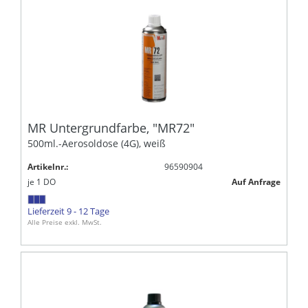
MR Untergrundfarbe, "MR72"
500ml.-Aerosoldose (4G), weiß
Artikelnr.:
96590904
je
1
DO
Auf Anfrage
Lieferzeit 9 - 12 Tage
Alle Preise exkl. MwSt.