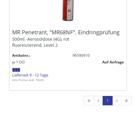
MR Penetrant, "MR68NF". Eindringprüfung
500ml.-Aerosoldose (4G), rot
fluoreszierend, Level 2
Artikelnr.:
96590910
je
1
DO
Auf Anfrage
Lieferzeit 9 - 12 Tage
Alle Preise exkl. MwSt.
l
1
l