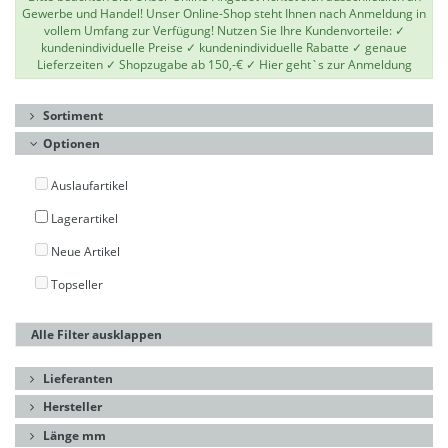
Gewerbe und Handel! Unser Online-Shop steht Ihnen nach Anmeldung in
vollem Umfang zur Verfügung! Nutzen Sie Ihre Kundenvorteile: ✓
kundenindividuelle Preise ✓ kundenindividuelle Rabatte ✓ genaue
Lieferzeiten ✓ Shopzugabe ab 150,-€ ✓
Hier geht`s zur Anmeldung
Sortiment
Optionen
Auslaufartikel
Lagerartikel
Neue Artikel
Topseller
Alle Filter ausklappen
Lieferanten
Hersteller
Länge mm