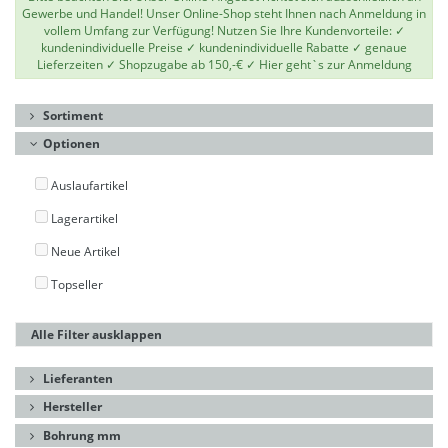
Gewerbe und Handel! Unser Online-Shop steht Ihnen nach Anmeldung in
vollem Umfang zur Verfügung! Nutzen Sie Ihre Kundenvorteile: ✓
kundenindividuelle Preise ✓ kundenindividuelle Rabatte ✓ genaue
Lieferzeiten ✓ Shopzugabe ab 150,-€ ✓
Hier geht`s zur Anmeldung
Sortiment
Optionen
Auslaufartikel
Lagerartikel
Neue Artikel
Topseller
Alle Filter ausklappen
Lieferanten
Hersteller
Bohrung mm