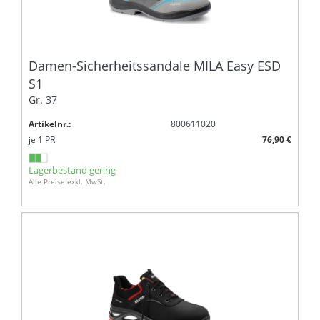
Damen-Sicherheitssandale MILA Easy ESD
S1
Gr. 37
Artikelnr.:
800611020
je
1
PR
76,90 €
Lagerbestand gering
Alle Preise exkl. MwSt.