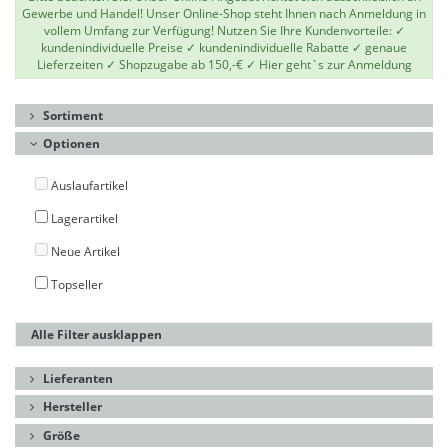
Gewerbe und Handel! Unser Online-Shop steht Ihnen nach Anmeldung in
vollem Umfang zur Verfügung! Nutzen Sie Ihre Kundenvorteile: ✓
kundenindividuelle Preise ✓ kundenindividuelle Rabatte ✓ genaue
Lieferzeiten ✓ Shopzugabe ab 150,-€ ✓
Hier geht`s zur Anmeldung
Sortiment
Optionen
Auslaufartikel
Lagerartikel
Neue Artikel
Topseller
Alle Filter ausklappen
Lieferanten
Hersteller
Größe