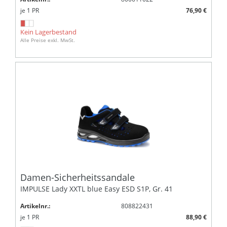
je
1
PR
76,90 €
Kein Lagerbestand
Alle Preise exkl. MwSt.
Damen-Sicherheitssandale
IMPULSE Lady XXTL blue Easy ESD S1P, Gr. 41
Artikelnr.:
808822431
je
1
PR
88,90 €