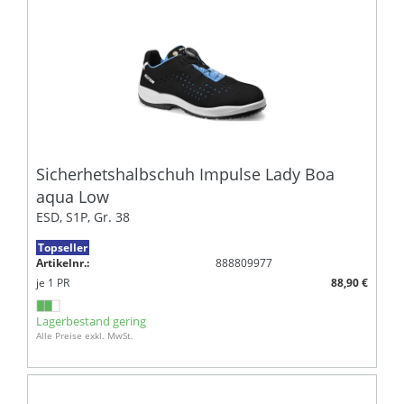
Sicherhetshalbschuh Impulse Lady Boa
aqua Low
ESD, S1P, Gr. 38
Topseller
Artikelnr.:
888809977
je
1
PR
88,90 €
Lagerbestand gering
Alle Preise exkl. MwSt.