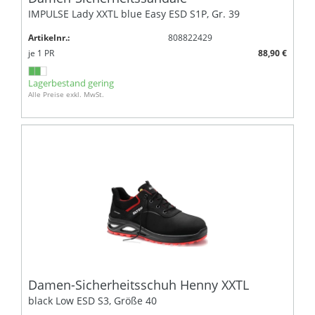
IMPULSE Lady XXTL blue Easy ESD S1P, Gr. 39
Artikelnr.:
808822429
je
1
PR
88,90 €
Lagerbestand gering
Alle Preise exkl. MwSt.
Damen-Sicherheitsschuh Henny XXTL
black Low ESD S3, Größe 40