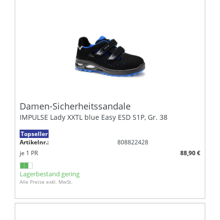
Damen-Sicherheitssandale
IMPULSE Lady XXTL blue Easy ESD S1P, Gr. 38
Topseller
Artikelnr.:
808822428
je
1
PR
88,90 €
Lagerbestand gering
Alle Preise exkl. MwSt.