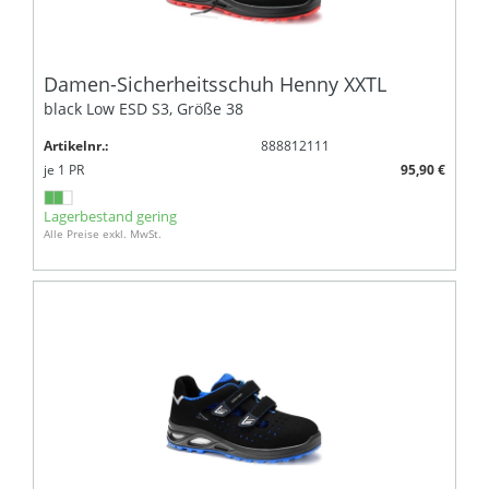
Damen-Sicherheitsschuh Henny XXTL
black Low ESD S3, Größe 38
Artikelnr.:
888812111
je
1
PR
95,90 €
Lagerbestand gering
Alle Preise exkl. MwSt.