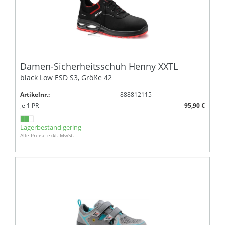
Damen-Sicherheitsschuh Henny XXTL
black Low ESD S3, Größe 42
Artikelnr.:
888812115
je
1
PR
95,90 €
Lagerbestand gering
Alle Preise exkl. MwSt.