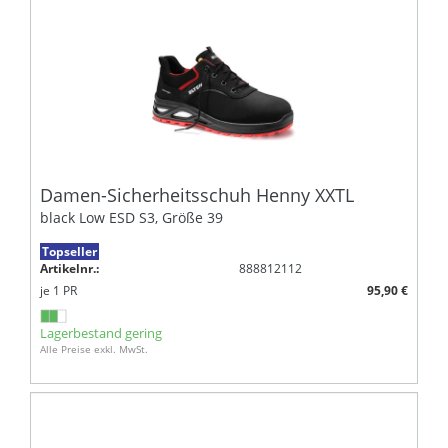
Damen-Sicherheitsschuh Henny XXTL
black Low ESD S3, Größe 39
Topseller
Artikelnr.:
888812112
je
1
PR
95,90 €
Lagerbestand gering
Alle Preise exkl. MwSt.