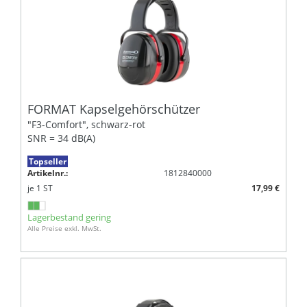
FORMAT Kapselgehörschützer
"F3-Comfort", schwarz-rot
SNR = 34 dB(A)
Topseller
Artikelnr.:
1812840000
je
1
ST
17,99 €
Lagerbestand gering
Alle Preise exkl. MwSt.