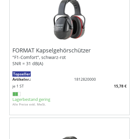
FORMAT Kapselgehörschützer
"F1-Comfort", schwarz-rot
SNR = 31 dB(A)
Topseller
Artikelnr.:
1812820000
je
1
ST
15,78 €
Lagerbestand gering
Alle Preise exkl. MwSt.