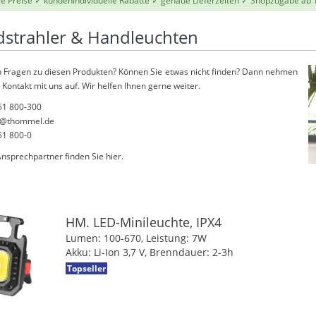
le Preise ✓ kundenindividuelle Rabatte ✓ genaue Lieferzeiten ✓ Shopzugabe ab 
strahler & Handleuchten
 Fragen zu diesen Produkten? Können Sie etwas nicht finden? Dann nehmen
 Kontakt mit uns auf. Wir helfen Ihnen gerne weiter.
51 800-300
@thommel.de
51 800-0
Ansprechpartner finden Sie
hier
.
HM. LED-Minileuchte, IPX4
Lumen: 100-670, Leistung: 7W
Akku: Li-Ion 3,7 V, Brenndauer: 2-3h
Topseller