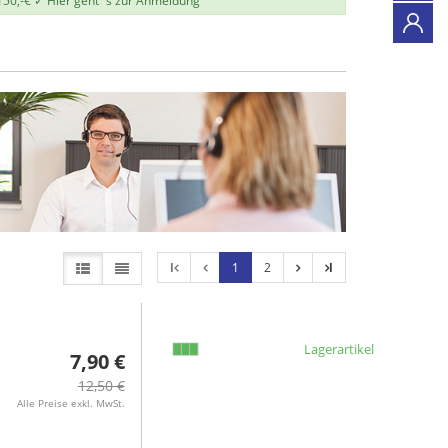
150,-€ ✓
Hier geht`s zur Anmeldung
l
1
2
l
Lagerartikel
7,90 €
12,50 €
Alle Preise exkl. MwSt.