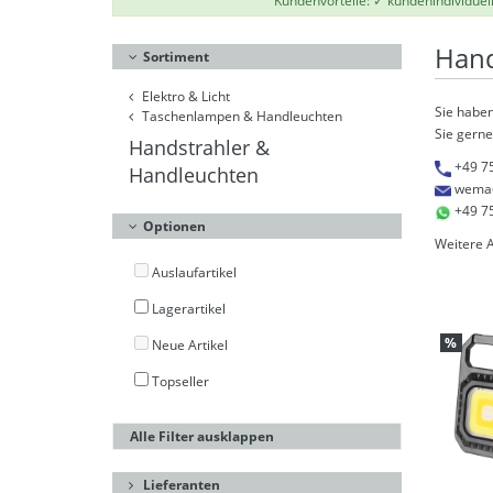
Kundenvorteile: ✓ kundenindividuel
Hand
Sortiment
Elektro & Licht
Sie haben
Taschenlampen & Handleuchten
Sie gerne
Handstrahler &
+49 7
Handleuchten
wema
+49 7
Optionen
Weitere 
Auslaufartikel
Lagerartikel
%
Neue Artikel
Topseller
Alle Filter ausklappen
Lieferanten