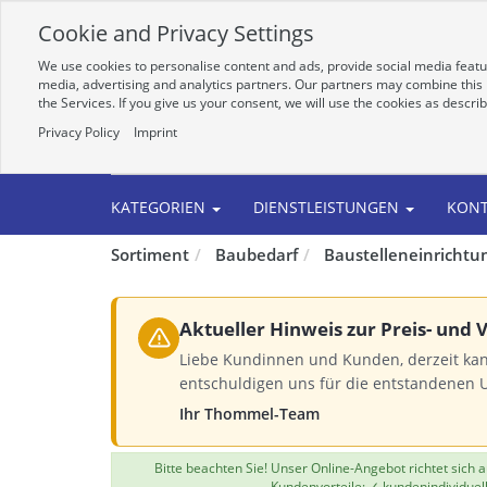
Cookie and Privacy Settings
We use cookies to personalise content and ads, provide social media featur
media, advertising and analytics partners. Our partners may combine this i
the Services. If you give us your consent, we will use the cookies as descri
Privacy Policy
Imprint
Alle
KATEGORIEN
DIENSTLEISTUNGEN
KON
Sortiment
Baubedarf
Baustelleneinrichtu
Aktueller Hinweis zur Preis- und
Liebe Kundinnen und Kunden, derzeit kan
entschuldigen uns für die entstandenen 
Ihr Thommel-Team
Bitte beachten Sie! Unser Online-Angebot richtet sich
Kundenvorteile: ✓ kundenindividuel