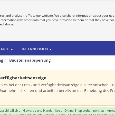
es and analyse traffic to our website. We also share information about your use 
nformation with other data that you have provided to them or that they have colle
bed above.
TAKTE
UNTERNEHMEN
ng
Baustellenabsperrung
 Verfügbarkeitsanzeige
n es bei der Preis- und Verfügbarkeitsanzeige aus technischen 
Unannehmlichkeiten und arbeiten bereits an der Behebung des Pr
 ausschließlich an Gewerbe und Handel! Unser Online-Shop steht Ihnen nach Anm
le Preise ✓ kundenindividuelle Rabatte ✓ genaue Lieferzeiten ✓ Shopzugabe ab 