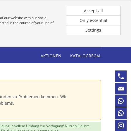
Registrierung
Anmeldung für Kunden
Accept all
of our website with our social
Only essential
cted in the course of your use of
Settings
AKTIONEN
KATALOGREGAL
Gründen zu Problemen kommen. Wir
oblems.
eldung in vollem Umfang zur Verfügung! Nutzen Sie Ihre
150,-€ ✓
Hier geht`s zur Anmeldung