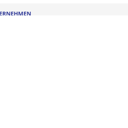
ERNEHMEN
re
ldung
heitstechnik
oads
iegesetz
iance
ssum
e AGB
schutz
NSTLEISTUNGEN
enmanagement
el Basic
el Quick
Kanban