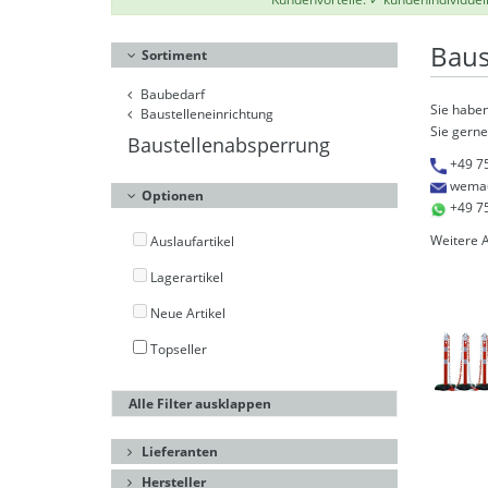
Baus
Sortiment
Baubedarf
Sie haben
Baustelleneinrichtung
Sie gerne
Baustellenabsperrung
+49 7
wema
Optionen
+49 7
Weitere 
Auslaufartikel
Lagerartikel
Neue Artikel
Topseller
Alle Filter ausklappen
Lieferanten
Hersteller