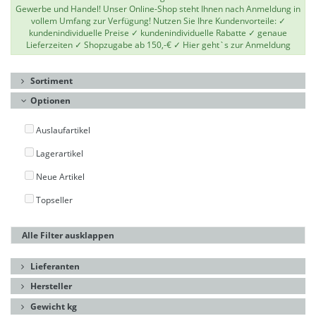
Gewerbe und Handel! Unser Online-Shop steht Ihnen nach Anmeldung in
vollem Umfang zur Verfügung! Nutzen Sie Ihre Kundenvorteile: ✓
kundenindividuelle Preise ✓ kundenindividuelle Rabatte ✓ genaue
Lieferzeiten ✓ Shopzugabe ab 150,-€ ✓
Hier geht`s zur Anmeldung
Sortiment
Optionen
Auslaufartikel
Lagerartikel
Neue Artikel
Topseller
Alle Filter ausklappen
Lieferanten
Hersteller
Gewicht kg