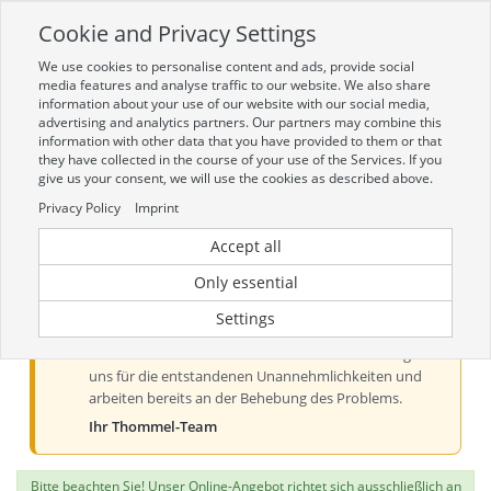
Cookie and Privacy Settings
Toggle
navigation
We use cookies to personalise content and ads, provide social
Zur mobilen Kompaktversion (Login erforderlich)
media features and analyse traffic to our website. We also share
information about your use of our website with our social media,
advertising and analytics partners. Our partners may combine this
information with other data that you have provided to them or that
they have collected in the course of your use of the Services. If you
give us your consent, we will use the cookies as described above.
Privacy Policy
Imprint
Accept all
Aktueller Hinweis zur Preis- und
Verfügbarkeitsanzeige
Only essential
Liebe Kundinnen und Kunden, derzeit kann es bei der
Settings
Preis- und Verfügbarkeitsanzeige aus technischen
Gründen zu Problemen kommen. Wir entschuldigen
uns für die entstandenen Unannehmlichkeiten und
arbeiten bereits an der Behebung des Problems.
Ihr Thommel-Team
Bitte beachten Sie! Unser Online-Angebot richtet sich ausschließlich an