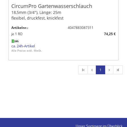
CircumPro Gartenwasserschlauch
18,5mm (3/4"), Länge: 25m
flexibel, druckfest, knickfest
Artikelnr.:
4047883087311
je
1
RO
74,25 €
ca. 24h-Artikel
Alle Preise exkl. MwSt.
l
1
l
Unser Sortiment im Überblick