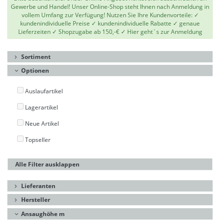
Gewerbe und Handel! Unser Online-Shop steht Ihnen nach Anmeldung in
vollem Umfang zur Verfügung! Nutzen Sie Ihre Kundenvorteile: ✓
kundenindividuelle Preise ✓ kundenindividuelle Rabatte ✓ genaue
Lieferzeiten ✓ Shopzugabe ab 150,-€ ✓
Hier geht`s zur Anmeldung
Sortiment
Optionen
Auslaufartikel
Lagerartikel
Neue Artikel
Topseller
Alle Filter ausklappen
Lieferanten
Hersteller
Ansaughöhe m