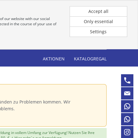
Registrierung
Anmeldung für Kunden
Accept all
of our website with our social
Only essential
cted in the course of your use of
Settings
AKTIONEN
KATALOGREGAL
Gründen zu Problemen kommen. Wir
oblems.
eldung in vollem Umfang zur Verfügung! Nutzen Sie Ihre
150,-€ ✓
Hier geht`s zur Anmeldung