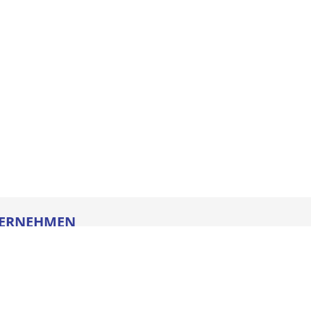
ERNEHMEN
re
ldung
heitstechnik
oads
iegesetz
iance