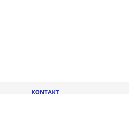
KONTAKT
Thommel I&H GmbH
Bleicherstraße 32
88212 Ravensburg
Öffnungszeiten
Mo. - Do.
07:00 - 17:00 Uhr