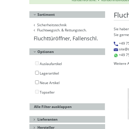
Fluch
Sortiment
Sicherheitstechnik
Sie haben
Fluchtwegsich. & Rettungstech.
Sie gerne
Fluchttüröffner, Fallenschl.
+49 7
site@
Optionen
+49 7
Weitere 
Auslaufartikel
Lagerartikel
Neue Artikel
Topseller
Alle Filter ausklappen
Lieferanten
Hersteller