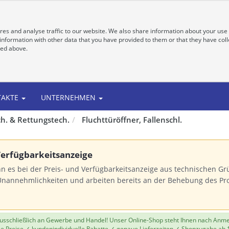
es and analyse traffic to our website. We also share information about your use 
nformation with other data that you have provided to them or that they have colle
bed above.
TAKTE
UNTERNEHMEN
h. & Rettungstech.
Fluchttüröffner, Fallenschl.
 Verfügbarkeitsanzeige
n es bei der Preis- und Verfügbarkeitsanzeige aus technischen 
Unannehmlichkeiten und arbeiten bereits an der Behebung des Pr
 ausschließlich an Gewerbe und Handel! Unser Online-Shop steht Ihnen nach Anm
le Preise ✓ kundenindividuelle Rabatte ✓ genaue Lieferzeiten ✓ Shopzugabe ab 