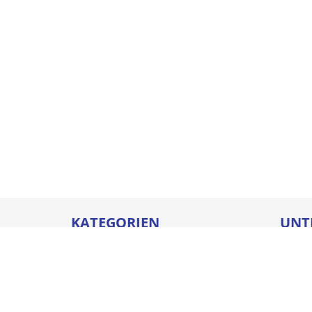
KATEGORIEN
UNT
Betriebseinrichtungen
Karrie
Werkzeuge
Ausbi
Elektrowerkzeuge
Sicher
Befestigungstechnik
Downl
Arbeitsschutz
Batter
Bauelemente & Fensterbänke
Compl