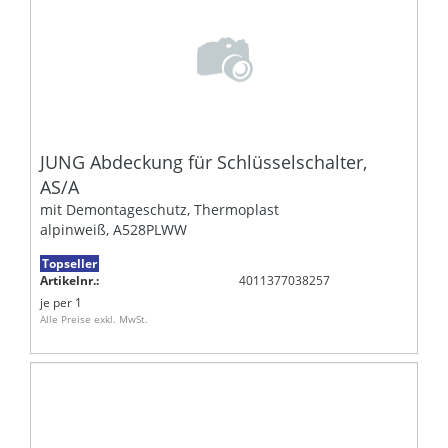
JUNG Abdeckung für Schlüsselschalter,
AS/A
mit Demontageschutz, Thermoplast
alpinweiß, A528PLWW
Topseller
Artikelnr.:
4011377038257
je
per 1
Alle Preise exkl. MwSt.