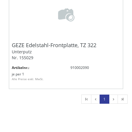
GEZE Edelstahl-Frontplatte, TZ 322
Unterputz
Nr. 155029
Artikelnr.:
910002090
je
per 1
Alle Preise exkl. MwSt.
l
1
l