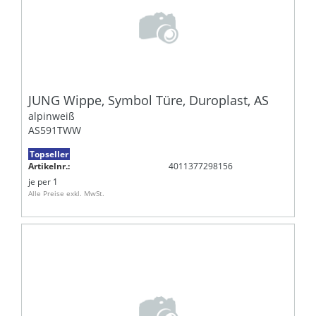
JUNG Wippe, Symbol Türe, Duroplast, AS
alpinweiß
AS591TWW
Topseller
Artikelnr.:
4011377298156
je
per 1
Alle Preise exkl. MwSt.