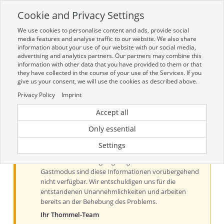
Cookie and Privacy Settings
Toggle
navigation
We use cookies to personalise content and ads, provide social
Zur mobilen Kompaktversion (Login erforderlich)
media features and analyse traffic to our website. We also share
information about your use of our website with our social media,
advertising and analytics partners. Our partners may combine this
information with other data that you have provided to them or that
they have collected in the course of your use of the Services. If you
give us your consent, we will use the cookies as described above.
Privacy Policy
Imprint
Accept all
Aktueller Hinweis zu Preisen und
Verfügbarkeiten
Only essential
Liebe Kundinnen und Kunden, derzeit können Preise
Settings
und Verfügbarkeiten aus technischen Gründen nur
nach der Anmeldung angezeigt werden. Im
Gastmodus sind diese Informationen vorübergehend
nicht verfügbar. Wir entschuldigen uns für die
entstandenen Unannehmlichkeiten und arbeiten
bereits an der Behebung des Problems.
Ihr Thommel-Team