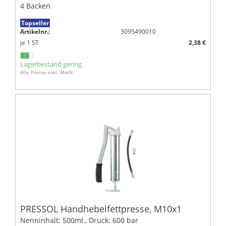
4 Backen
Topseller
Artikelnr.:
3095490010
je
1
ST
2,38 €
Lagerbestand gering
Alle Preise exkl. MwSt.
PRESSOL Handhebelfettpresse, M10x1
Nenninhalt: 500ml., Druck: 600 bar