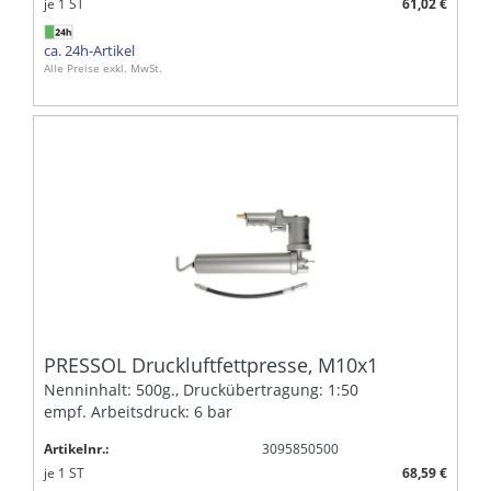
je
1
ST
61,02 €
ca. 24h-Artikel
Alle Preise exkl. MwSt.
PRESSOL Druckluftfettpresse, M10x1
Nenninhalt: 500g., Druckübertragung: 1:50
empf. Arbeitsdruck: 6 bar
Artikelnr.:
3095850500
je
1
ST
68,59 €