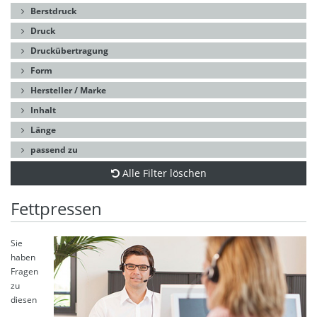
Berstdruck
Druck
Druckübertragung
Form
Hersteller / Marke
Inhalt
Länge
passend zu
Alle Filter löschen
Fettpressen
Sie
haben
Fragen
zu
diesen