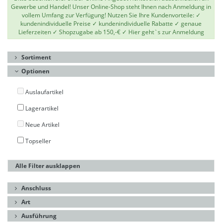
Gewerbe und Handel! Unser Online-Shop steht Ihnen nach Anmeldung in
vollem Umfang zur Verfügung! Nutzen Sie Ihre Kundenvorteile: ✓
kundenindividuelle Preise ✓ kundenindividuelle Rabatte ✓ genaue
Lieferzeiten ✓ Shopzugabe ab 150,-€ ✓
Hier geht`s zur Anmeldung
Sortiment
Optionen
Auslaufartikel
Lagerartikel
Neue Artikel
Topseller
Alle Filter ausklappen
Anschluss
Art
Ausführung