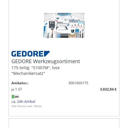
GEDORE Werkzeugsortiment
175-teilig: "S1007M", lose
"Mechanikersatz"
Artikelnr.:
3061660175
je
1
ST
3.032,94 €
ca. 24h-Artikel
Alle Preise exkl. MwSt.