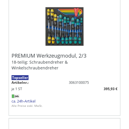
PREMIUM Werkzeugmodul, 2/3
18-teilig: Schraubendreher &
Winkelschraubendreher
Topseller
Artikelnr.:
3063100075
je
1
ST
395,93 €
ca. 24h-Artikel
Alle Preise exkl. MwSt.