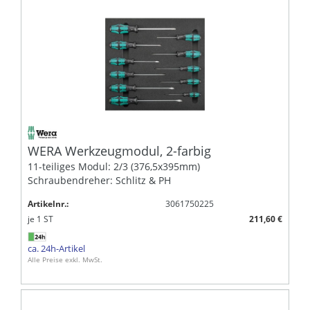
WERA Werkzeugmodul, 2-farbig
11-teiliges Modul: 2/3 (376,5x395mm)
Schraubendreher: Schlitz & PH
Artikelnr.:
3061750225
je
1
ST
211,60 €
ca. 24h-Artikel
Alle Preise exkl. MwSt.