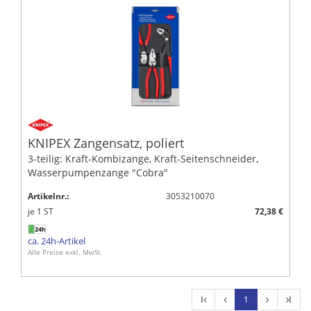
KNIPEX Zangensatz, poliert
3-teilig: Kraft-Kombizange, Kraft-Seitenschneider,
Wasserpumpenzange "Cobra"
Artikelnr.:
3053210070
je
1
ST
72,38 €
ca. 24h-Artikel
Alle Preise exkl. MwSt.
l
1
l