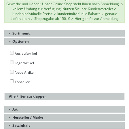
Gewerbe und Handel! Unser Online-Shop steht Ihnen nach Anmeldung in
vollem Umfang zur Verfügung! Nutzen Sie Ihre Kundenvorteile: ✓
kundenindividuelle Preise ✓ kundenindividuelle Rabatte ✓ genaue
Lieferzeiten ✓ Shopzugabe ab 150,-€ ✓
Hier geht`s zur Anmeldung
Sortiment
Optionen
Auslaufartikel
Lagerartikel
Neue Artikel
Topseller
Alle Filter ausklappen
Art
Hersteller / Marke
Satzinhalt