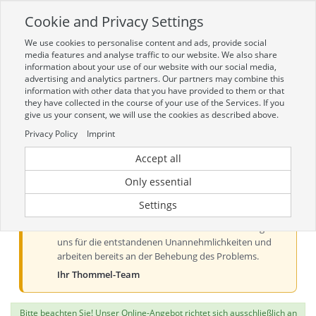
Cookie and Privacy Settings
Toggle
navigation
We use cookies to personalise content and ads, provide social
Zur mobilen Kompaktversion (Login erforderlich)
media features and analyse traffic to our website. We also share
information about your use of our website with our social media,
advertising and analytics partners. Our partners may combine this
information with other data that you have provided to them or that
they have collected in the course of your use of the Services. If you
give us your consent, we will use the cookies as described above.
Privacy Policy
Imprint
Accept all
Aktueller Hinweis zur Preis- und
Verfügbarkeitsanzeige
Only essential
Liebe Kundinnen und Kunden, derzeit kann es bei der
Settings
Preis- und Verfügbarkeitsanzeige aus technischen
Gründen zu Problemen kommen. Wir entschuldigen
uns für die entstandenen Unannehmlichkeiten und
arbeiten bereits an der Behebung des Problems.
Ihr Thommel-Team
Bitte beachten Sie! Unser Online-Angebot richtet sich ausschließlich an