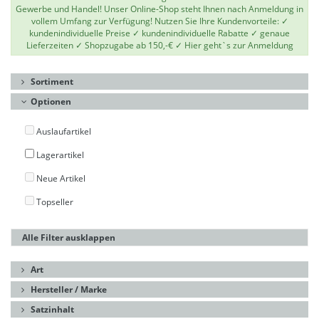
Gewerbe und Handel! Unser Online-Shop steht Ihnen nach Anmeldung in
vollem Umfang zur Verfügung! Nutzen Sie Ihre Kundenvorteile: ✓
kundenindividuelle Preise ✓ kundenindividuelle Rabatte ✓ genaue
Lieferzeiten ✓ Shopzugabe ab 150,-€ ✓
Hier geht`s zur Anmeldung
Sortiment
Optionen
Auslaufartikel
Lagerartikel
Neue Artikel
Topseller
Alle Filter ausklappen
Art
Hersteller / Marke
Satzinhalt