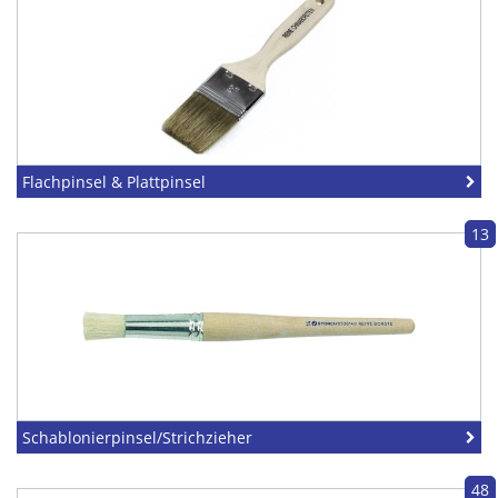
Flachpinsel & Plattpinsel
13
Schablonierpinsel/Strichzieher
48