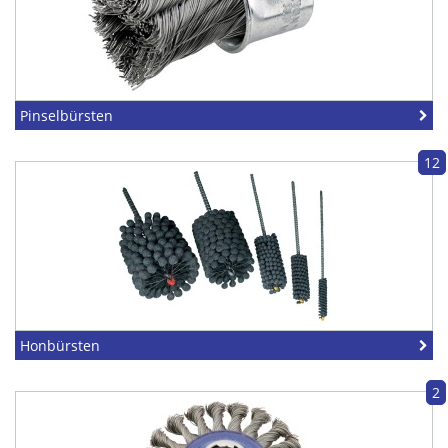
Pinselbürsten
12
Honbürsten
2