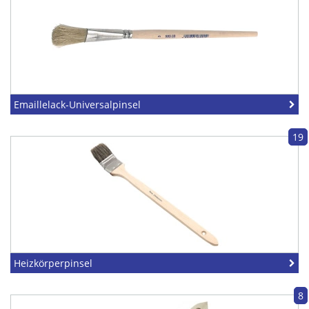
Emaillelack-Universalpinsel
19
Heizkörperpinsel
8