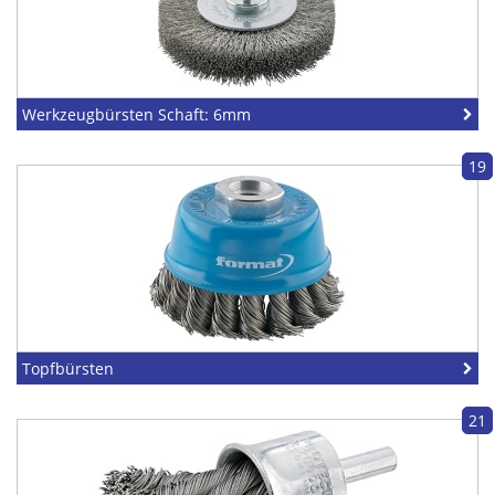
Werkzeugbürsten Schaft: 6mm
19
Topfbürsten
21