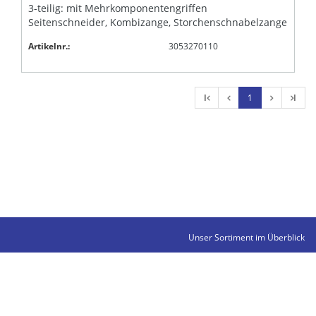
3-teilig: mit Mehrkomponentengriffen
Seitenschneider, Kombizange, Storchenschnabelzange
Artikelnr.:
3053270110
l
1
l
Unser Sortiment im Überblick
Kontakte
Impressum