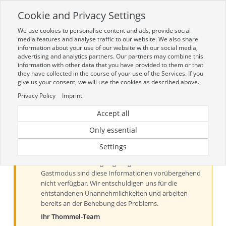
Cookie and Privacy Settings
Toggle
navigation
We use cookies to personalise content and ads, provide social
Zur mobilen Kompaktversion (Login erforderlich)
media features and analyse traffic to our website. We also share
information about your use of our website with our social media,
advertising and analytics partners. Our partners may combine this
information with other data that you have provided to them or that
they have collected in the course of your use of the Services. If you
give us your consent, we will use the cookies as described above.
Privacy Policy
Imprint
Accept all
Aktueller Hinweis zu Preisen und
Verfügbarkeiten
Only essential
Liebe Kundinnen und Kunden, derzeit können Preise
Settings
und Verfügbarkeiten aus technischen Gründen nur
nach der Anmeldung angezeigt werden. Im
Gastmodus sind diese Informationen vorübergehend
nicht verfügbar. Wir entschuldigen uns für die
entstandenen Unannehmlichkeiten und arbeiten
bereits an der Behebung des Problems.
Ihr Thommel-Team