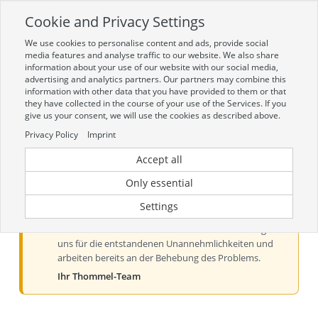
Cookie and Privacy Settings
Toggle
navigation
We use cookies to personalise content and ads, provide social
Zur mobilen Kompaktversion (Login erforderlich)
media features and analyse traffic to our website. We also share
information about your use of our website with our social media,
advertising and analytics partners. Our partners may combine this
information with other data that you have provided to them or that
they have collected in the course of your use of the Services. If you
give us your consent, we will use the cookies as described above.
Privacy Policy
Imprint
Accept all
Aktueller Hinweis zur Preis- und
Verfügbarkeitsanzeige
Only essential
Liebe Kundinnen und Kunden, derzeit kann es bei der
Settings
Preis- und Verfügbarkeitsanzeige aus technischen
Gründen zu Problemen kommen. Wir entschuldigen
uns für die entstandenen Unannehmlichkeiten und
arbeiten bereits an der Behebung des Problems.
Ihr Thommel-Team