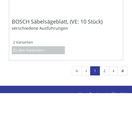
BOSCH Säbelsägeblatt, (VE: 10 Stück)
verschiedene Ausführungen
2 Varianten
Zu den Varianten
l
1
2
l
Unser Sortiment im Überblick
Kontakte
Impressum
Datenschutz