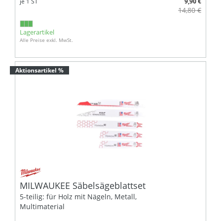
je
1
ST
9,90 €
14,80 €
Lagerartikel
Alle Preise exkl. MwSt.
Aktionsartikel %
MILWAUKEE Säbelsägeblattset
5-teilig: für Holz mit Nägeln, Metall,
Multimaterial