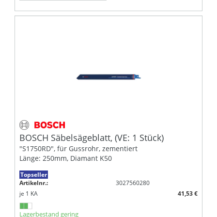
BOSCH Säbelsägeblatt, (VE: 1 Stück)
"S1750RD", für Gussrohr, zementiert
Länge: 250mm, Diamant K50
Topseller
Artikelnr.:
3027560280
je
1
KA
41,53 €
Lagerbestand gering