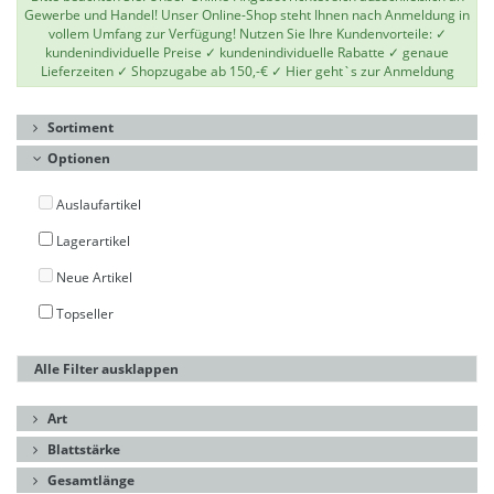
Gewerbe und Handel! Unser Online-Shop steht Ihnen nach Anmeldung in
vollem Umfang zur Verfügung! Nutzen Sie Ihre Kundenvorteile: ✓
kundenindividuelle Preise ✓ kundenindividuelle Rabatte ✓ genaue
Lieferzeiten ✓ Shopzugabe ab 150,-€ ✓
Hier geht`s zur Anmeldung
Sortiment
Optionen
Auslaufartikel
Lagerartikel
Neue Artikel
Topseller
Alle Filter ausklappen
Art
Blattstärke
Gesamtlänge