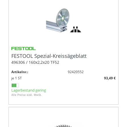
FESTOOL Spezial-Kreissägeblatt
496306 / 160x2,2x20 TF52
Artikelnr.:
92420552
je
1
ST
93,49 €
Lagerbestand gering
Alle Preise exkl. MwSt.