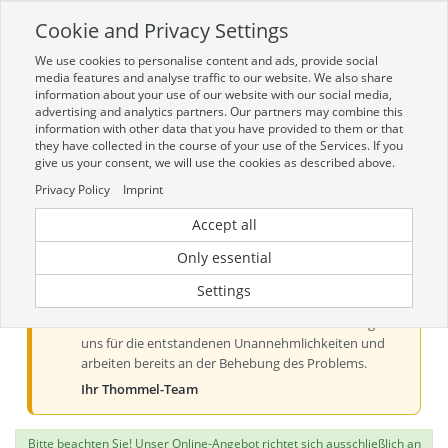
Cookie and Privacy Settings
Toggle
navigation
We use cookies to personalise content and ads, provide social
Zur mobilen Kompaktversion (Login erforderlich)
media features and analyse traffic to our website. We also share
information about your use of our website with our social media,
advertising and analytics partners. Our partners may combine this
information with other data that you have provided to them or that
they have collected in the course of your use of the Services. If you
give us your consent, we will use the cookies as described above.
Privacy Policy
Imprint
Accept all
Aktueller Hinweis zur Preis- und
Verfügbarkeitsanzeige
Only essential
Liebe Kundinnen und Kunden, derzeit kann es bei der
Settings
Preis- und Verfügbarkeitsanzeige aus technischen
Gründen zu Problemen kommen. Wir entschuldigen
uns für die entstandenen Unannehmlichkeiten und
arbeiten bereits an der Behebung des Problems.
Ihr Thommel-Team
Bitte beachten Sie! Unser Online-Angebot richtet sich ausschließlich an