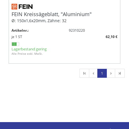
FEIN Kreissägeblatt, "Aluminium"
Ø: 150x1,6x20mm, Zähne: 32
Artikelnr.:
92310220
je
1
ST
62,10 €
Lagerbestand gering
Alle Preise exkl. MwSt.
l
1
l