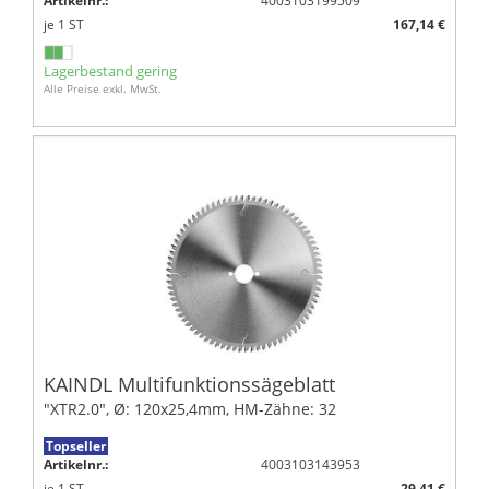
Artikelnr.:
4003103199509
je
1
ST
167,14 €
Lagerbestand gering
Alle Preise exkl. MwSt.
KAINDL Multifunktionssägeblatt
"XTR2.0", Ø: 120x25,4mm, HM-Zähne: 32
Topseller
Artikelnr.:
4003103143953
je
1
ST
29,41 €