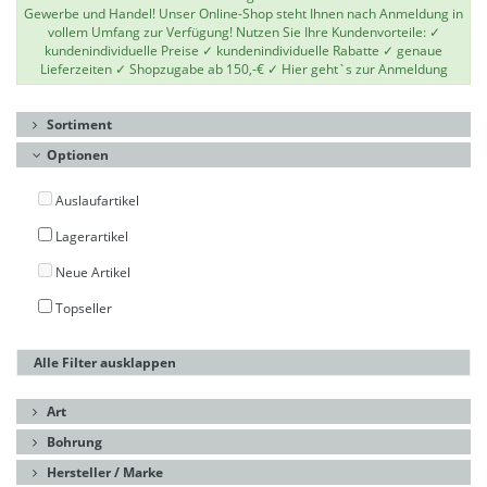
Gewerbe und Handel! Unser Online-Shop steht Ihnen nach Anmeldung in
vollem Umfang zur Verfügung! Nutzen Sie Ihre Kundenvorteile: ✓
kundenindividuelle Preise ✓ kundenindividuelle Rabatte ✓ genaue
Lieferzeiten ✓ Shopzugabe ab 150,-€ ✓
Hier geht`s zur Anmeldung
Sortiment
Optionen
Auslaufartikel
Lagerartikel
Neue Artikel
Topseller
Alle Filter ausklappen
Art
Bohrung
Hersteller / Marke