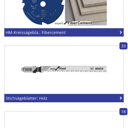
HM-Kreissägeblä.: Fibercement
33
Stichsägeblätter: Holz
18