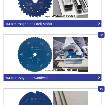
HM-Kreissägeblä.: Edel(-stahl)
28
HM-Kreissägeblä.: Sandwich
19