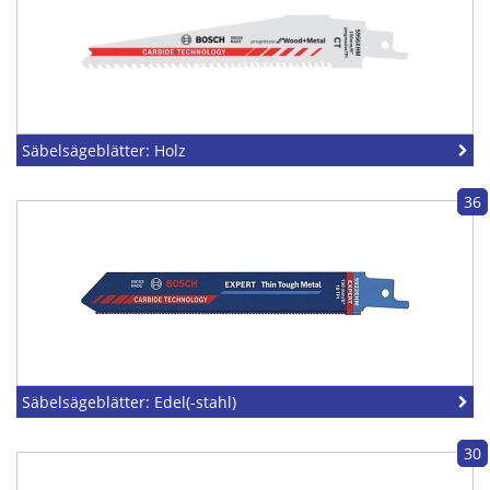
Säbelsägeblätter: Holz
36
Säbelsägeblätter: Edel(-stahl)
30