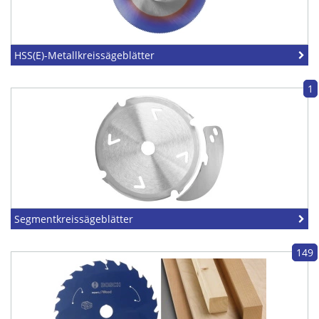
HSS(E)-Metallkreissägeblätter
1
Segmentkreissägeblätter
149