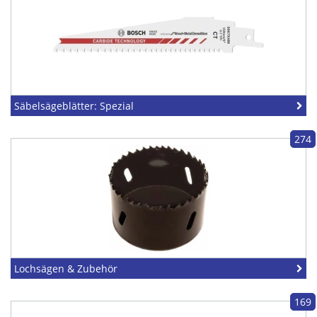
Säbelsägeblätter: Spezial
274
Lochsägen & Zubehör
169