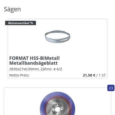
Sägen
Aktionsartikel %
ALFRA HM-Lochsäge, "MB
Ø: 95,0mm (3.3/4")
Z
Netto-Preis:
21,50 €
/ 1 ST
43,40 €
/ 1 ST
23