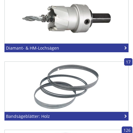
Diamant- & HM-Lochsägen
17
Bandsägeblätter: Holz
126