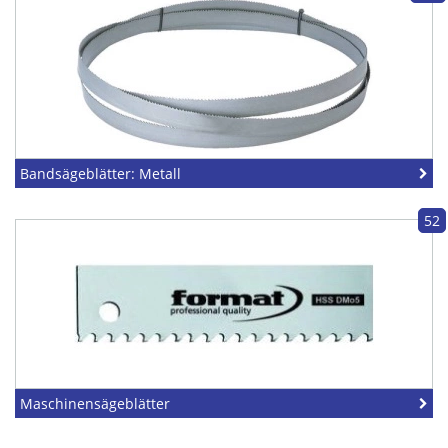
Bandsägeblätter: Metall
52
Maschinensägeblätter