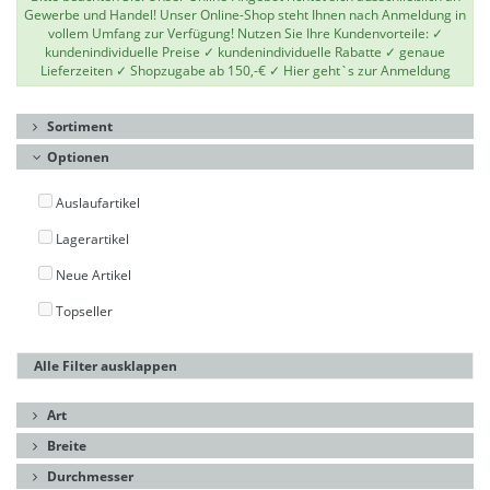
Gewerbe und Handel! Unser Online-Shop steht Ihnen nach Anmeldung in
vollem Umfang zur Verfügung! Nutzen Sie Ihre Kundenvorteile: ✓
kundenindividuelle Preise ✓ kundenindividuelle Rabatte ✓ genaue
Lieferzeiten ✓ Shopzugabe ab 150,-€ ✓
Hier geht`s zur Anmeldung
Sortiment
Optionen
Auslaufartikel
Lagerartikel
Neue Artikel
Topseller
Alle Filter ausklappen
Art
Breite
Durchmesser