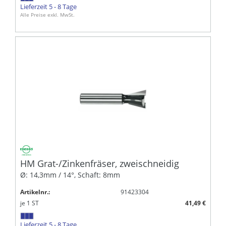
Lieferzeit 5 - 8 Tage
Alle Preise exkl. MwSt.
HM Grat-/Zinkenfräser, zweischneidig
Ø: 14,3mm / 14°, Schaft: 8mm
Artikelnr.:
91423304
je
1
ST
41,49 €
Lieferzeit 5 - 8 Tage