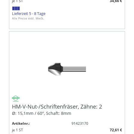
je
1
ST
34,66 €
Lieferzeit 5 - 8 Tage
Alle Preise exkl. MwSt.
HM-V-Nut-/Schriftenfräser, Zähne: 2
Ø: 15,1mm / 60°, Schaft: 8mm
Artikelnr.:
91423170
je
1
ST
72,61 €