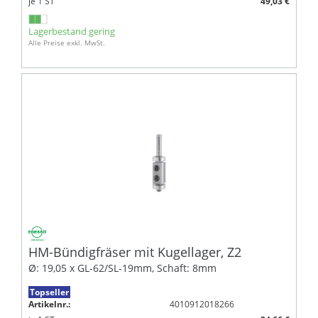
je
1
ST
49,03 €
Lagerbestand gering
Alle Preise exkl. MwSt.
HM-Bündigfräser mit Kugellager, Z2
Ø: 19,05 x GL-62/SL-19mm, Schaft: 8mm
Topseller
Artikelnr.:
4010912018266