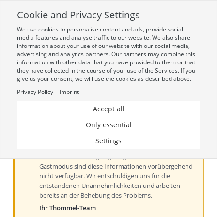
Cookie and Privacy Settings
Toggle
navigation
We use cookies to personalise content and ads, provide social
Zur mobilen Kompaktversion (Login erforderlich)
media features and analyse traffic to our website. We also share
information about your use of our website with our social media,
advertising and analytics partners. Our partners may combine this
information with other data that you have provided to them or that
they have collected in the course of your use of the Services. If you
give us your consent, we will use the cookies as described above.
Privacy Policy
Imprint
Accept all
Aktueller Hinweis zu Preisen und
Verfügbarkeiten
Only essential
Liebe Kundinnen und Kunden, derzeit können Preise
Settings
und Verfügbarkeiten aus technischen Gründen nur
nach der Anmeldung angezeigt werden. Im
Gastmodus sind diese Informationen vorübergehend
nicht verfügbar. Wir entschuldigen uns für die
entstandenen Unannehmlichkeiten und arbeiten
bereits an der Behebung des Problems.
Ihr Thommel-Team