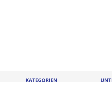
KATEGORIEN
UNT
Betriebseinrichtungen
Karrie
Werkzeuge
Ausbi
Elektrowerkzeuge
Sicher
Befestigungstechnik
Downl
Arbeitsschutz
Batter
Bauelemente & Fensterbänke
Compl