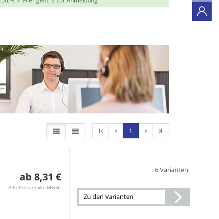
150,-€ ✓
Hier geht`s zur Anmeldung
l
1
l
6 Varianten
8,31 €
Alle Preise exkl. MwSt.
Zu den Varianten