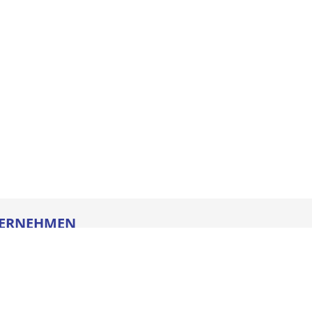
ERNEHMEN
re
ldung
heitstechnik
oads
iegesetz
iance