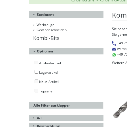
Kundenvorteile: ✓ kundenindividuel
Komb
Sortiment
Werkzeuge
Sie haben
Gewindeschneiden
Sie gerne
Kombi-Bits
+49 7
wema
Optionen
+49 7
Weitere 
Auslaufartikel
Lagerartikel
Neue Artikel
Topseller
Alle Filter ausklappen
Art
Beschichtung