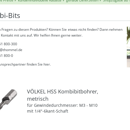
le Preise ✓ kundenindividuelle Rabatte ✓ genaue Lieferzeiten ✓ Shopzugabe ab 
i-Bits
 Fragen zu diesen Produkten? Können Sie etwas nicht finden? Dann nehmen
 Kontakt mit uns auf. Wir helfen Ihnen gerne weiter.
51 800-300
@thommel.de
51 800-0
Ansprechpartner finden Sie
hier
.
VÖLKEL HSS Kombibitbohrer,
metrisch
für Gewindedurchmesser: M3 - M10
mit 1/4"-6kant-Schaft