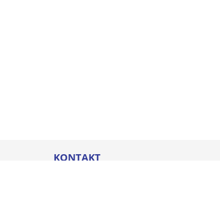
KONTAKT
Thommel I&H GmbH
Bleicherstraße 32
88212 Ravensburg
Öffnungszeiten
Mo. - Do.
07:00 - 17:00 Uhr