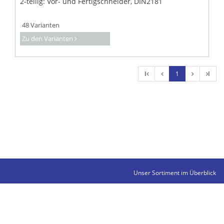
2-teilig: Vor- und Fertigschneider, DIN2181
48 Varianten
Zu den Varianten
l
1
l
Unser Sortiment im Überblick
Kontakte
Impressum