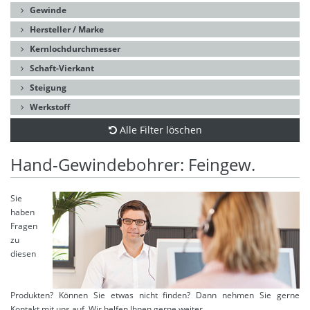
Gewinde
Hersteller / Marke
Kernlochdurchmesser
Schaft-Vierkant
Steigung
Werkstoff
Alle Filter löschen
Hand-Gewindebohrer: Feingew.
Sie
haben
Fragen
zu
diesen
Produkten? Können Sie etwas nicht finden? Dann nehmen Sie gerne
Kontakt mit uns auf. Wir helfen Ihnen gerne weiter.