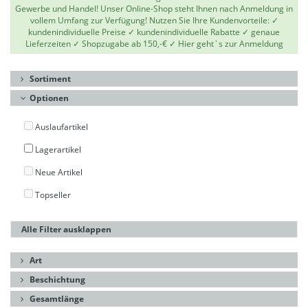
Gewerbe und Handel! Unser Online-Shop steht Ihnen nach Anmeldung in
vollem Umfang zur Verfügung! Nutzen Sie Ihre Kundenvorteile: ✓
kundenindividuelle Preise ✓ kundenindividuelle Rabatte ✓ genaue
Lieferzeiten ✓ Shopzugabe ab 150,-€ ✓
Hier geht`s zur Anmeldung
Sortiment
Optionen
Auslaufartikel
Lagerartikel
Neue Artikel
Topseller
Alle Filter ausklappen
Art
Beschichtung
Gesamtlänge