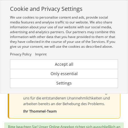
Cookie and Privacy Settings
Toggle
navigation
We use cookies to personalise content and ads, provide social
Zur mobilen Kompaktversion (Login erforderlich)
media features and analyse traffic to our website. We also share
information about your use of our website with our social media,
advertising and analytics partners. Our partners may combine this
information with other data that you have provided to them or that
they have collected in the course of your use of the Services. If you
give us your consent, we will use the cookies as described above.
Privacy Policy
Imprint
Accept all
Aktueller Hinweis zur Preis- und
Verfügbarkeitsanzeige
Only essential
Liebe Kundinnen und Kunden, derzeit kann es bei der
Settings
Preis- und Verfügbarkeitsanzeige aus technischen
Gründen zu Problemen kommen. Wir entschuldigen
uns für die entstandenen Unannehmlichkeiten und
arbeiten bereits an der Behebung des Problems.
Ihr Thommel-Team
Bitte beachten Sie! Unser Online-Angebot richtet sich ausschließlich an