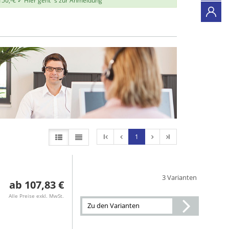
150,-€ ✓
Hier geht`s zur Anmeldung
l
1
l
3 Varianten
107,83 €
Alle Preise exkl. MwSt.
Zu den Varianten