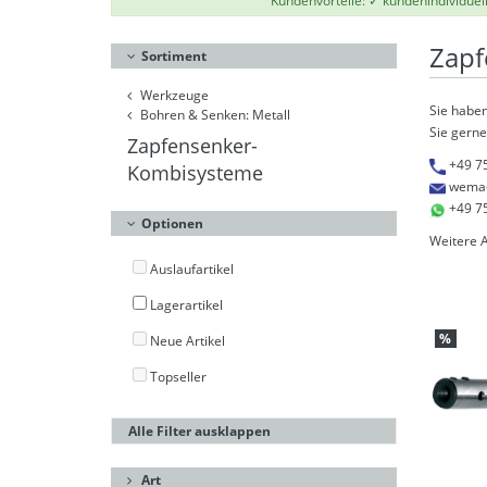
Kundenvorteile: ✓ kundenindividuel
Zapf
Sortiment
Werkzeuge
Sie haben
Bohren & Senken: Metall
Sie gerne
Zapfensenker-
+49 7
Kombisysteme
wema
+49 7
Optionen
Weitere 
Auslaufartikel
Lagerartikel
%
Neue Artikel
Topseller
Alle Filter ausklappen
Art