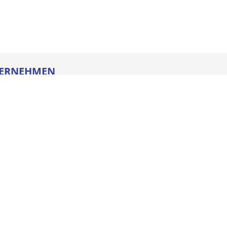
ERNEHMEN
re
ldung
heitstechnik
oads
iegesetz
iance
ssum
e AGB
schutz
NSTLEISTUNGEN