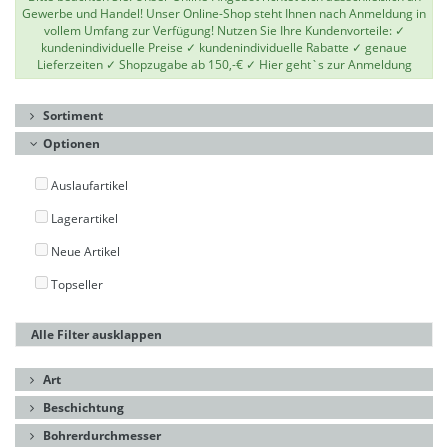
Gewerbe und Handel! Unser Online-Shop steht Ihnen nach Anmeldung in
vollem Umfang zur Verfügung! Nutzen Sie Ihre Kundenvorteile: ✓
kundenindividuelle Preise ✓ kundenindividuelle Rabatte ✓ genaue
Lieferzeiten ✓ Shopzugabe ab 150,-€ ✓
Hier geht`s zur Anmeldung
Sortiment
Optionen
Auslaufartikel
Lagerartikel
Neue Artikel
Topseller
Alle Filter ausklappen
Art
Beschichtung
Bohrerdurchmesser