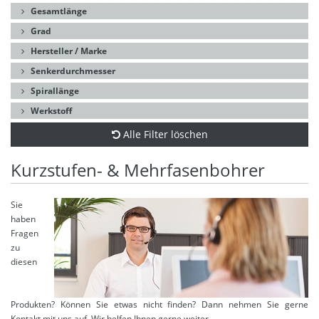
Gesamtlänge
Grad
Hersteller / Marke
Senkerdurchmesser
Spirallänge
Werkstoff
Alle Filter löschen
Kurzstufen- & Mehrfasenbohrer
Sie
haben
Fragen
zu
diesen
Produkten? Können Sie etwas nicht finden? Dann nehmen Sie gerne
Kontakt mit uns auf. Wir helfen Ihnen gerne weiter.