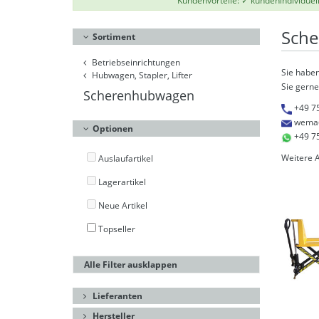
Kundenvorteile: ✓ kundenindividuel
Sch
Sortiment
Betriebseinrichtungen
Sie haben
Hubwagen, Stapler, Lifter
Sie gerne
Scherenhubwagen
+49 7
wema
Optionen
+49 7
Weitere 
Auslaufartikel
Lagerartikel
Neue Artikel
Topseller
Alle Filter ausklappen
Lieferanten
Hersteller