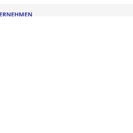
ERNEHMEN
re
ldung
heitstechnik
oads
iegesetz
iance
ssum
e AGB
schutz
NSTLEISTUNGEN
enmanagement
el Basic
el Quick
Kanban