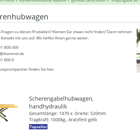
le Preise ✓ kundenindividuelle Rabatte ✓ genaue Lieferzeiten ✓ Shopzugabe ab 
erenhubwagen
 Fragen zu diesen Produkten? Können Sie etwas nicht finden? Dann nehmen
 Kontakt mit uns auf. Wir helfen Ihnen gerne weiter.
51 800-300
@thommel.de
51 800-0
Ansprechpartner finden Sie
hier
.
Scherengabelhubwagen,
handhydraulik
Gesamtlänge: 1470 x -breite: 520mm
Tragkraft: 1000kg., kratzfest gelb
Topseller