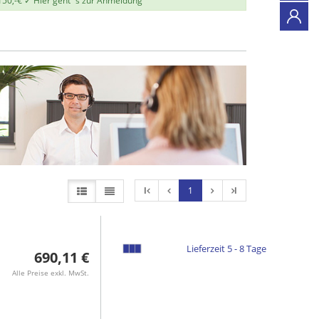
150,-€ ✓
Hier geht`s zur Anmeldung
l
1
l
Lieferzeit 5 - 8 Tage
690,11 €
Alle Preise exkl. MwSt.