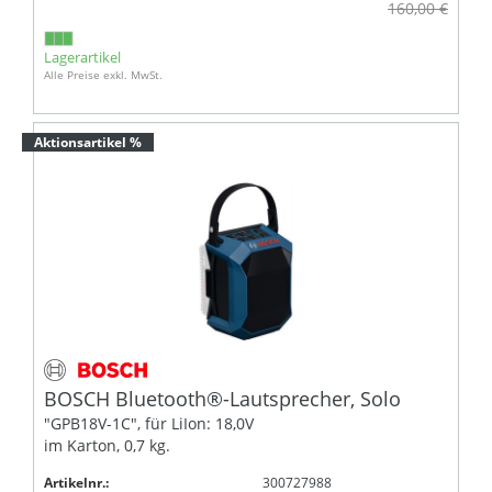
160,00 €
Lagerartikel
Alle Preise exkl. MwSt.
Aktionsartikel %
BOSCH Bluetooth®-Lautsprecher, Solo
"GPB18V-1C", für LiIon: 18,0V
im Karton, 0,7 kg.
Artikelnr.:
300727988