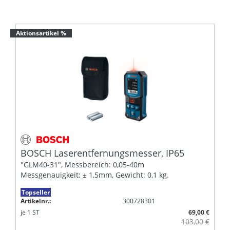
Aktionsartikel %
BOSCH Laserentfernungsmesser, IP65
"GLM40-31", Messbereich: 0,05-40m
Messgenauigkeit: ± 1,5mm, Gewicht: 0,1 kg.
Topseller
Artikelnr.:
300728301
je
1
ST
69,00 €
103,00 €