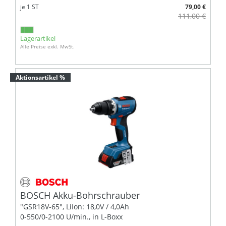
je
1
ST
79,00 €
111,00 €
Lagerartikel
Alle Preise exkl. MwSt.
Aktionsartikel %
BOSCH Akku-Bohrschrauber
"GSR18V-65", LiIon: 18,0V / 4,0Ah
0-550/0-2100 U/min., in L-Boxx