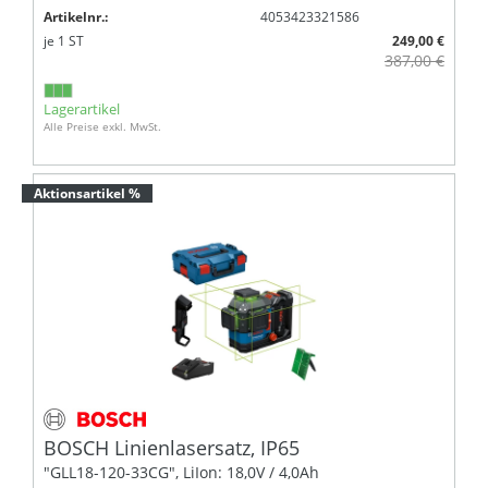
Artikelnr.:
4053423321586
je
1
ST
249,00 €
387,00 €
Lagerartikel
Alle Preise exkl. MwSt.
Aktionsartikel %
BOSCH Linienlasersatz, IP65
"GLL18-120-33CG", LiIon: 18,0V / 4,0Ah