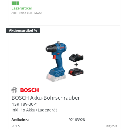
Lagerartikel
Alle Preise exkl. MwSt.
Aktionsartikel %
BOSCH Akku-Bohrschrauber
"ISR 18V-30P"
inkl. 1x Akku+Ladegerät
Artikelnr.:
92163928
je
1
ST
99,95 €