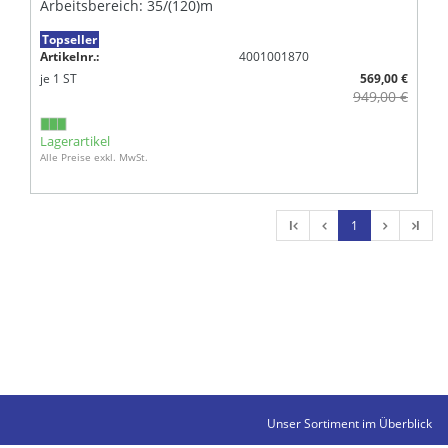
Arbeitsbereich: 35/(120)m
Topseller
Artikelnr.:
4001001870
je
1
ST
569,00 €
949,00 €
Lagerartikel
Alle Preise exkl. MwSt.
l
1
l
Unser Sortiment im Überblick