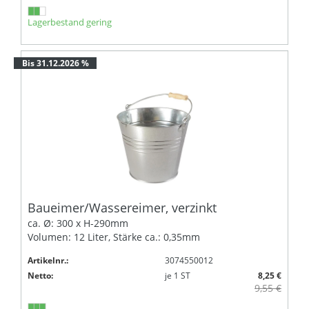
Lagerbestand gering
Bis 31.12.2026 %
Baueimer/Wassereimer, verzinkt
ca. Ø: 300 x H-290mm
Volumen: 12 Liter, Stärke ca.: 0,35mm
Artikelnr.:
3074550012
Netto:
je
1
ST
8,25 €
9,55 €