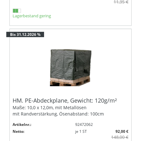
11,35 €
Lagerbestand gering
Bis 31.12.2026 %
HM. PE-Abdeckplane, Gewicht: 120g/m²
Maße: 10,0 x 12,0m, mit Metallösen
mit Randverstärkung, Ösenabstand: 100cm
Artikelnr.:
92472062
Netto:
je
1
ST
92,00 €
148,00 €