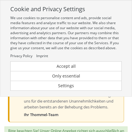
Cookie and Privacy Settings
Toggle
navigation
We use cookies to personalise content and ads, provide social
Zur mobilen Kompaktversion (Login erforderlich)
media features and analyse traffic to our website. We also share
information about your use of our website with our social media,
advertising and analytics partners. Our partners may combine this
information with other data that you have provided to them or that
they have collected in the course of your use of the Services. If you
give us your consent, we will use the cookies as described above.
Privacy Policy
Imprint
Accept all
Aktueller Hinweis zur Preis- und
Verfügbarkeitsanzeige
Only essential
Liebe Kundinnen und Kunden, derzeit kann es bei der
Settings
Preis- und Verfügbarkeitsanzeige aus technischen
Gründen zu Problemen kommen. Wir entschuldigen
uns für die entstandenen Unannehmlichkeiten und
arbeiten bereits an der Behebung des Problems.
Ihr Thommel-Team
Bitte beachten Sie! Unser Online-Angebot richtet sich ausschließlich an