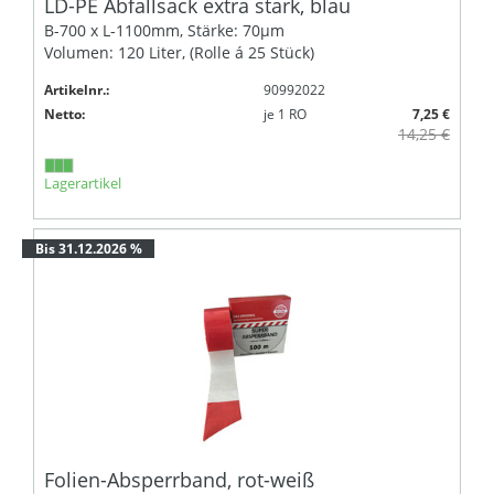
LD-PE Abfallsack extra stark, blau
B-700 x L-1100mm, Stärke: 70µm
Volumen: 120 Liter, (Rolle á 25 Stück)
Artikelnr.:
90992022
Netto:
je
1
RO
7,25 €
14,25 €
Lagerartikel
Bis 31.12.2026 %
Folien-Absperrband, rot-weiß