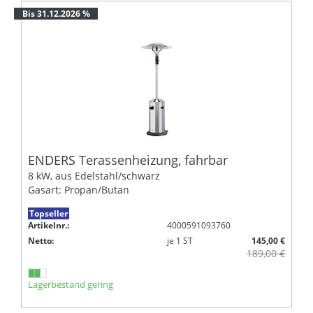
Bis 31.12.2026 %
ENDERS Terassenheizung, fahrbar
8 kW, aus Edelstahl/schwarz
Gasart: Propan/Butan
Topseller
Artikelnr.:
4000591093760
Netto:
je
1
ST
145,00 €
189,00 €
Lagerbestand gering