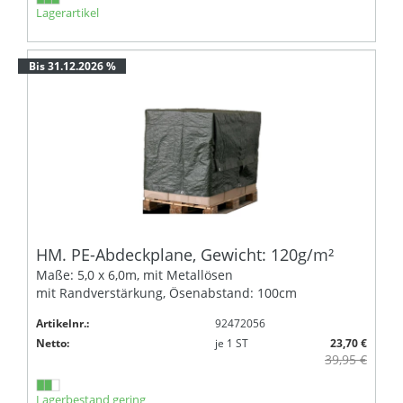
Lagerartikel
Bis 31.12.2026 %
HM. PE-Abdeckplane, Gewicht: 120g/m²
Maße: 5,0 x 6,0m, mit Metallösen
mit Randverstärkung, Ösenabstand: 100cm
Artikelnr.:
92472056
Netto:
je
1
ST
23,70 €
39,95 €
Lagerbestand gering