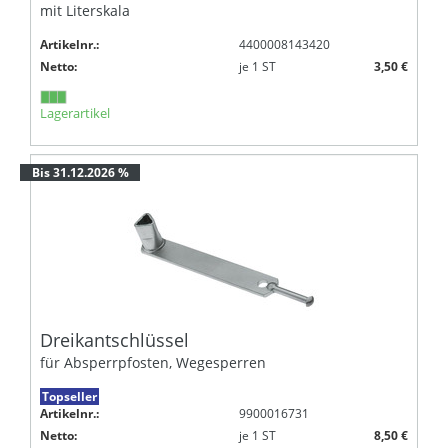
mit Literskala
Artikelnr.:
4400008143420
Netto:
je
1
ST
3,50 €
Lagerartikel
Bis 31.12.2026 %
Dreikantschlüssel
für Absperrpfosten, Wegesperren
Topseller
Artikelnr.:
9900016731
Netto:
je
1
ST
8,50 €