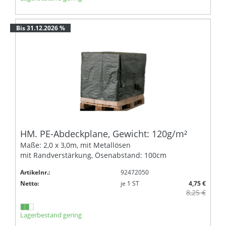
Bis 31.12.2026 %
HM. PE-Abdeckplane, Gewicht: 120g/m²
Maße: 2,0 x 3,0m, mit Metallösen
mit Randverstärkung, Ösenabstand: 100cm
Artikelnr.:
92472050
Netto:
je
1
ST
4,75 €
8,25 €
Lagerbestand gering